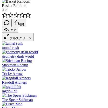
Basket Random
4.7
681
シェア
フルスクリーン
tunnel rush
geometry dash world
Stickman Racing
Tricky Arrow
Ragdoll Archers
ragdoll hit
The Spear Stickman