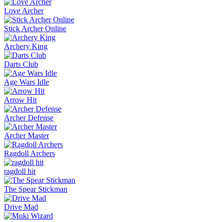
Love Archer
Stick Archer Online
Archery King
Darts Club
Age Wars Idle
Arrow Hit
Archer Defense
Archer Master
Ragdoll Archers
ragdoll hit
The Spear Stickman
Drive Mad