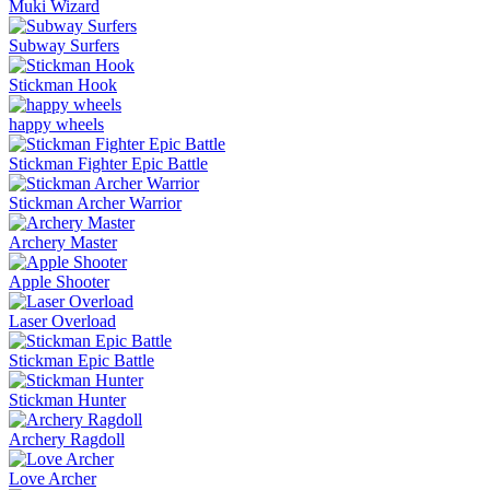
Muki Wizard
Subway Surfers
Stickman Hook
happy wheels
Stickman Fighter Epic Battle
Stickman Archer Warrior
Archery Master
Apple Shooter
Laser Overload
Stickman Epic Battle
Stickman Hunter
Archery Ragdoll
Love Archer