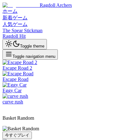
Ragdoll Archers
ホーム
新着ゲーム
人気ゲーム
The Spear Stickman
Ragdoll Hit
Toggle theme
Toggle navigation menu
Escape Road 2
Escape Road
Eggy Car
curve rush
Basket Random
今すぐプレイ