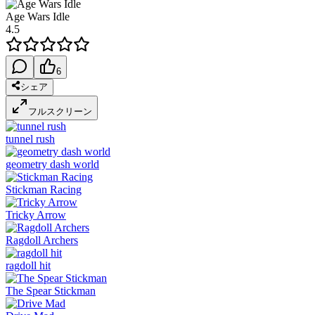
Age Wars Idle
4.5
6
シェア
フルスクリーン
tunnel rush
geometry dash world
Stickman Racing
Tricky Arrow
Ragdoll Archers
ragdoll hit
The Spear Stickman