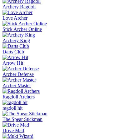
Archery Ragdoll
Love Archer
Stick Archer Online
Archery King
Darts Club
Arrow Hit
Archer Defense
Archer Master
Ragdoll Archers
ragdoll hit
The Spear Stickman
Drive Mad