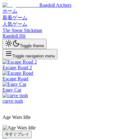
Ragdoll Archers
ホーム
新着ゲーム
人気ゲーム
The Spear Stickman
Ragdoll Hit
Toggle theme
Toggle navigation menu
Escape Road 2
Escape Road
Eggy Car
curve rush
Age Wars Idle
今すぐプレイ