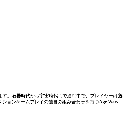
ます。
石器時代
から
宇宙時代
まで進む中で、プレイヤーは
危
クションゲームプレイの独自の組み合わせを持つ
Age Wars