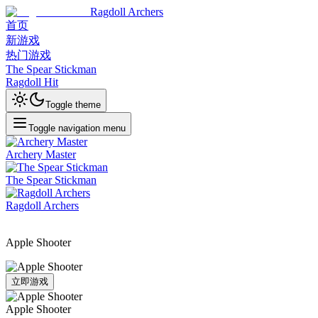
Ragdoll Archers
首页
新游戏
热门游戏
The Spear Stickman
Ragdoll Hit
Toggle theme
Toggle navigation menu
Archery Master
The Spear Stickman
Ragdoll Archers
Apple Shooter
立即游戏
Apple Shooter