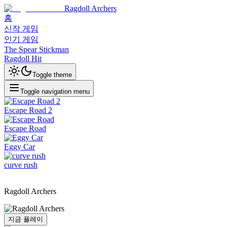
Ragdoll Archers
홈
신작 게임
인기 게임
The Spear Stickman
Ragdoll Hit
Toggle theme
Toggle navigation menu
Escape Road 2
Escape Road
Eggy Car
curve rush
Ragdoll Archers
지금 플레이