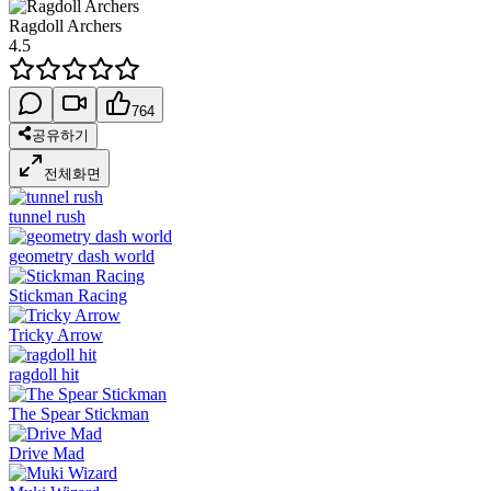
Ragdoll Archers
4.5
764
공유하기
전체화면
tunnel rush
geometry dash world
Stickman Racing
Tricky Arrow
ragdoll hit
The Spear Stickman
Drive Mad