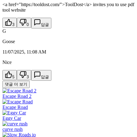
<a href="https://tooldost.com/">ToolDost</a> invites you to use pdf
tool website
3
0
답글
G
Goose
11/07/2025, 11:08 AM
Nice
5
3
답글
댓글 더 보기
Escape Road 2
Escape Road
Eggy Car
curve rush