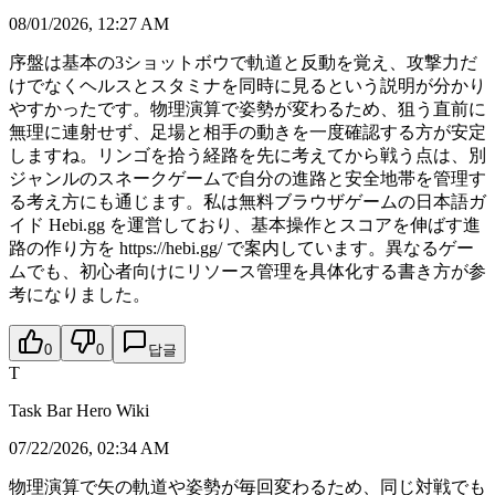
08/01/2026, 12:27 AM
序盤は基本の3ショットボウで軌道と反動を覚え、攻撃力だ
けでなくヘルスとスタミナを同時に見るという説明が分かり
やすかったです。物理演算で姿勢が変わるため、狙う直前に
無理に連射せず、足場と相手の動きを一度確認する方が安定
しますね。リンゴを拾う経路を先に考えてから戦う点は、別
ジャンルのスネークゲームで自分の進路と安全地帯を管理す
る考え方にも通じます。私は無料ブラウザゲームの日本語ガ
イド Hebi.gg を運営しており、基本操作とスコアを伸ばす進
路の作り方を https://hebi.gg/ で案内しています。異なるゲー
ムでも、初心者向けにリソース管理を具体化する書き方が参
考になりました。
0
0
답글
T
Task Bar Hero Wiki
07/22/2026, 02:34 AM
物理演算で矢の軌道や姿勢が毎回変わるため、同じ対戦でも