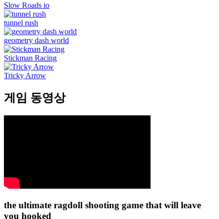
Slow Roads io
tunnel rush
geometry dash world
Stickman Racing
Tricky Arrow
게임 동영상
the ultimate ragdoll shooting game that will leave
you hooked