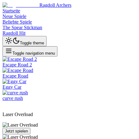
Ragdoll Archers
Startseite
Neue Spiele
Beliebte Spiele
The Spear Stickman
Ragdoll Hit
Toggle theme
Toggle navigation menu
Escape Road 2
Escape Road
Eggy Car
curve rush
Laser Overload
Jetzt spielen