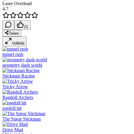
Laser Overload
4.7
21
Teilen
Vollbild
tunnel rush
geometry dash world
Stickman Racing
Tricky Arrow
Ragdoll Archers
ragdoll hit
The Spear Stickman
Drive Mad